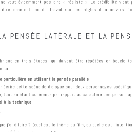
ne veut évidemment pas dire « réaliste ». La crédibilité vient 
t être cohérent, ou du travail sur les règles d’un univers fic
LA PENSÉE LATÉRALE ET LA PEN
hnique en trois étapes, qui doivent être répétées en boucle t
 ici.
e particulière en utilisant la pensée
parallèle
ir écrire cette scène de dialogue pour deux personnages spécifique
me, tout en étant cohérente par rapport au caractère des personna
el à la technique
.
:
ue j’ai à faire ? (quel est le thème du film, ou quelle est l’intent