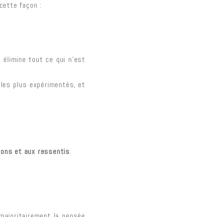
cette façon :
t élimine tout ce qui n’est
 les plus expérimentés, et
ions et aux ressentis
.
e majoritairement la pensée