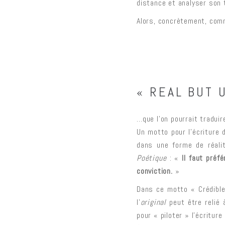
distance et analyser son t
Alors, concrètement, comme
« REAL BUT 
…que l’on pourrait tradui
Un motto pour l’écriture
dans une forme de réalit
Poétique
: «
Il faut préf
conviction.
»
Dans ce motto « Crédible
l’
original
peut être relié 
pour « piloter » l’écritur