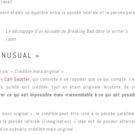
ravail.
nt établir un équilibre entre la pensée latérale et la pensée para
Le découpage d’un épisode de Breaking Bad dans la writer’s
room
UNUSUAL »
re par «
Crédible mais original ».
 de
Carl Sautter
, qui consiste à se rappeler que ce qui compte, c’e
é, qu’elle soit crédible, tout en étant originale. Aristote, de 
érer ce qui est impossible mais vraisemblable à ce qui est possib
 mais original », le
crédible
peut être relié à la pensée parallèle
à la pensée latérale (l’imagination). L’idée est de pouvoir alter
e d’un scénario
crédible mais original
.