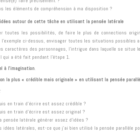
censé(e) faire précisément ?
ous les éléments de compréhension à ma disposition ?
idées autour de cette tâche en utilisant la pensée
latérale
r toutes les possibilités, de faire le plus de connections origi
d l’exemple ci-dessus, envisager toutes les situations possibles au
s caractères des personnages, l’intrigue dans laquelle se situe le 
l qui a été fait pendant l’étape 1.
l à l’imagination
.
ion la plus « crédible mais originale » en utilisant la pensée
parallè
:
uis en train d’écrire est assez crédible ?
is en train d’écrire est assez original ?
 la pensée latérale générer assez d’idées ?
s idées latérales, est-ce que j’ai bien utilisé la pensée parallèle po