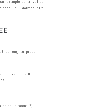
par exemple du travail de
tionnel, qui doivent être
SÉE
out au long du processus
s, qui va s’inscrire dans
ges.
ion de cette scène ?)