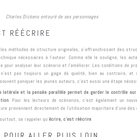
Charles Dickens entouré de ses personnages
ST RÉÉCRIRE
le les méthodes de structure originales, s’affranchissant des struc
echnique nécessaires à l’auteur. Comme elle le souligne, les aut
re pour analyser leur scénario et l’améliorer. Les conditions de p
e n’est pas toujours un gage de qualité, bien au contraire, et s
 souvent paniquer les jeunes auteurs, c’est aussi une étape néces
ée latérale et la pensée parallèle permet de garder le contrôle su
ation
. Pour les lecteurs de scénarios, c’est également un nouve
ture proviennent directement de l’utilisation majoritaire d’une des
 surtout, se rappeler qu’
écrire, c’est réécrire
.
 POUR ALLER PLUS LOIN