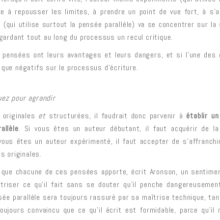
ce à repousser les limites, à prendre un point de vue fort, à s
 (qui utilise surtout la pensée parallèle) va se concentrer sur la 
 gardant tout au long du processus un recul critique.
pensées ont leurs avantages et leurs dangers, et si l’une des 
 que négatifs sur le processus d’écriture.
uez pour agrandir
s originales
et
structurées, il faudrait donc parvenir à
établir un
allèle
. Si vous êtes un auteur débutant, il faut acquérir de 
 vous êtes un auteur expérimenté, il faut accepter de s’affranc
es originales.
 que chacune de ces pensées apporte, écrit Aronson, un sentimen
îtriser ce qu’il fait sans se douter qu’il penche dangereusement
nsée parallèle sera toujours rassuré par sa maîtrise technique, tand
oujours convaincu que ce qu’il écrit est formidable, parce qu’il