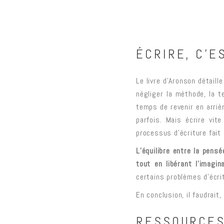
ÉCRIRE, C’E
Le livre d’Aronson détail
négliger la méthode, la t
temps de revenir en arriè
parfois. Mais écrire vit
processus d’écriture fait
L’équilibre entre la pens
tout en libérant l’imagin
certains problèmes d’écri
En conclusion, il faudrait,
RESSOURCES