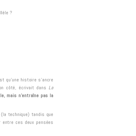
llèle ?
st qu’une histoire s’ancre
son côté, écrivait dans
La
le, mais n’entraîne pas la
 (la technique) tandis que
ner entre ces deux pensées