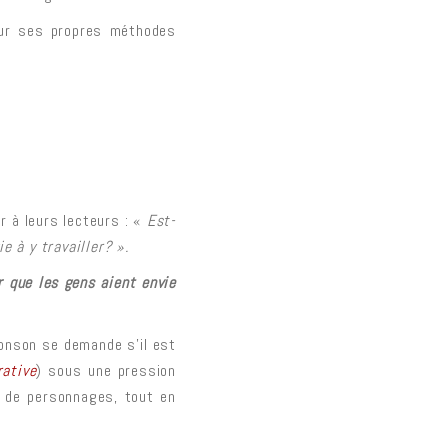
 sur ses propres méthodes
r à leurs lecteurs : «
Est-
 à y travailler? ».
r que les gens aient envie
Aronson se demande s’il est
rative
) sous une pression
p de personnages, tout en