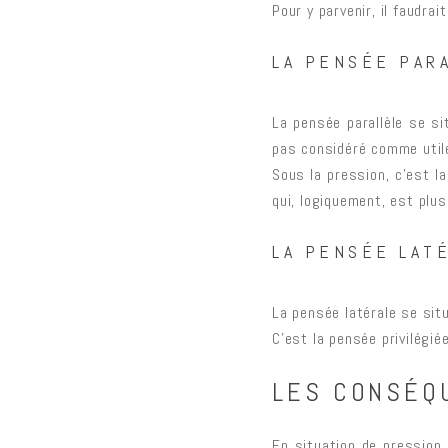
Pour y parvenir, il faudra
LA PENSÉE PARA
La pensée parallèle se si
pas considéré comme util
Sous la pression, c’est l
qui, logiquement, est plu
LA PENSÉE LATÉ
La pensée latérale se situ
C’est la pensée privilégi
LES CONSÉQU
En situation de pression, 