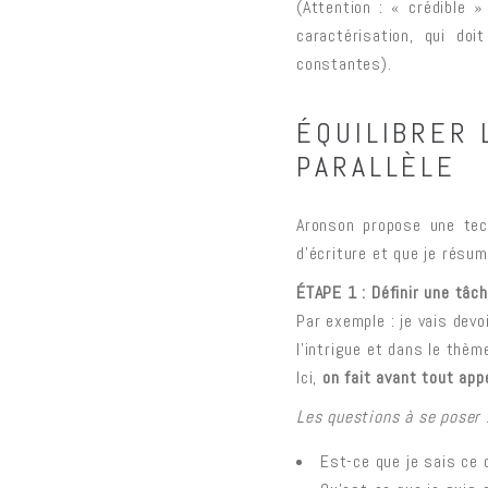
(
Attention
: « crédible » 
caractérisation, qui doi
constantes).
ÉQUILIBRER 
PARALLÈLE
Aronson propose une tec
d’écriture et que je résume
ÉTAPE 1 : Définir une tâch
Par exemple : je vais devo
l’intrigue et dans le thè
Ici,
on fait avant tout app
Les questions à se poser 
Est-ce que je sais ce q