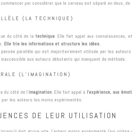
it commencer par considérer que le cerveau est séparé en deux, de 
LLÈLE (LA TECHNIQUE)
tue du côté de la
technique
. Elle fait appel aux connaissances, e
e.
Elle trie les informations et structure les idées
.
a pensée parallèle qui est majoritairement utilisée par les auteurs
s inaccessible aux auteurs débutants qui manquent de méthode.
RALE (L’IMAGINATION)
e du côté de l’
imagination
. Elle fait appel à
l’expérience, aux émot
ée par les auteurs les moins expérimentés.
ENCES DE LEUR UTILISATION
lorsqu’il doit écrire vite, l’auteur moins expérimenté (qui utilis