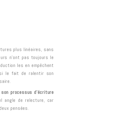
tures plus linéaires, sans
eurs n’ont pas toujours le
roduction les en empêchent
i le fait de ralentir son
saire.
r son processus d’écriture
l angle de relecture, car
 deux pensées.