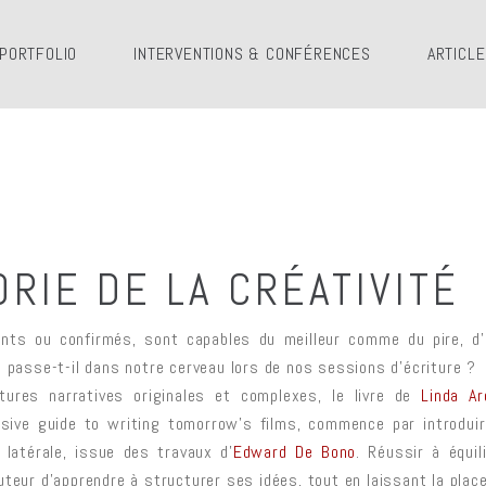
PORTFOLIO
INTERVENTIONS & CONFÉRENCES
ARTICL
RIE DE LA CRÉATIVITÉ
ants ou confirmés, sont capables du meilleur comme du pire, d
e passe-t-il dans notre cerveau lors de nos sessions d’écriture ?
tures narratives originales et complexes, le livre de
Linda A
sive guide to writing tomorrow’s films, commence par introduir
 latérale, issue des travaux d’
Edward De Bono
. Réussir à équi
teur d’apprendre à structurer ses idées, tout en laissant la place à