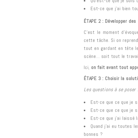
Qu’est-ce que je suis 
Est-ce que j’ai bien t
ÉTAPE 2 : Développer des 
C’est le moment d’évoque
cette tâche. Si on repren
tout en gardant en tête le
scène… soit tout le travai
Ici,
on fait avant tout appe
ÉTAPE 3 : Choisir la solut
Les questions à se poser 
Est-ce que ce que je s
Est-ce que ce que je su
Est-ce que j’ai laissé
Quand j’ai eu toutes le
bonnes ?