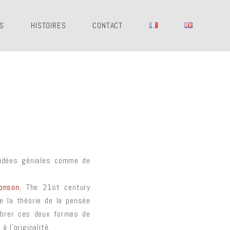
ES
HISTOIRES
CONTACT
’idées géniales comme de
ronson
, The 21st century
e la théorie de la pensée
librer ces deux formes de
 l’originalité.