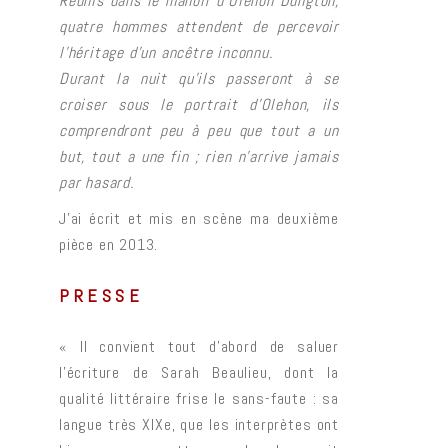
Réunis dans le manoir d’Olehon Dungton,
quatre hommes attendent de percevoir
l’héritage d’un ancêtre inconnu.
Durant la nuit qu’ils passeront à se
croiser sous le portrait d’Olehon, ils
comprendront peu à peu que tout a un
but, tout a une fin ; rien n’arrive jamais
par hasard.
J’ai écrit et mis en scène ma deuxième
pièce en 2013.
PRESSE
« Il convient tout d’abord de saluer
l’écriture de Sarah Beaulieu, dont la
qualité littéraire frise le sans-faute : sa
langue très XIXe, que les interprètes ont