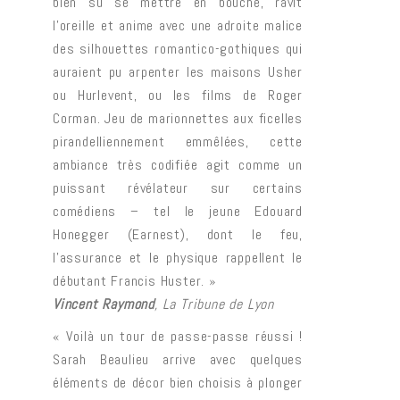
bien su se mettre en bouche, ravit
l’oreille et anime avec une adroite malice
des silhouettes romantico-gothiques qui
auraient pu arpenter les maisons Usher
ou Hurlevent, ou les films de Roger
Corman. Jeu de marionnettes aux ficelles
pirandelliennement emmêlées, cette
ambiance très codifiée agit comme un
puissant révélateur sur certains
comédiens – tel le jeune Edouard
Honegger (Earnest), dont le feu,
l’assurance et le physique rappellent le
débutant Francis Huster. »
Vincent Raymond
, La Tribune de Lyon
« Voilà un tour de passe-passe réussi !
Sarah Beaulieu arrive avec quelques
éléments de décor bien choisis à plonger