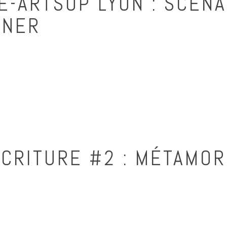
E-ARTSUP LYON : SCÉNA
GNER
ÉCRITURE #2 : MÉTAMO