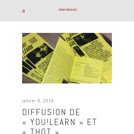
janvier 9, 2018
DIFFUSION DE
« YOU!LEARN » ET
« THOT »